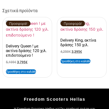
Σχετικά προϊόντα
Προσφορά!
Προσφορά!
Delivery King, ακτίνα
δράσης 150 χιλ.
Delivery Queen ! με
ακτίνα δράσης 120 χιλ.
4,250
€
3,395
€
επιδοτούμενο !
Προσθήκη στο καλάθι
5,105
€
3,795
€
Προσθήκη στο καλάθι
Freedom Scooters Hellas
Η Freedom Scooters Hellas χτίζει σταθερή σχέση και