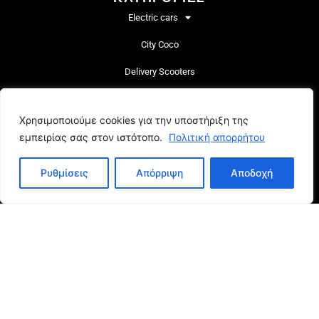
Electric cars
City Coco
Delivery Scooters
eScooters
Χρησιμοποιούμε cookies για την υποστήριξη της
eBikes
εμπειρίας σας στον ιστότοπο.
Πολιτική απορρήτου
Αξεσουάρ
Ρυθμίσεις
Απόρριψη
Αποδοχή
ΥΠΗΡΕΣΙΑ
Τρόποι πληρωμής
Συχνές Ερωτήσεις
Ανταλλακτικά – Αξεσουάρ
Τεχνική Ενημέρωση
Reset εγκεφάλου City Coco