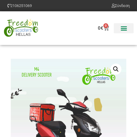
2106251069​
Σύνδεση
0
0
€