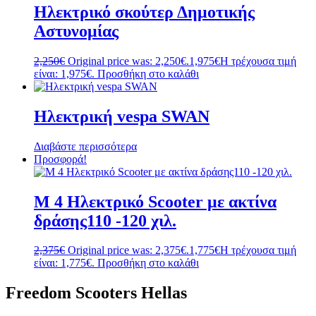
Ηλεκτρικό σκούτερ Δημοτικής
Αστυνομίας
2,250
€
Original price was: 2,250€.
1,975
€
Η τρέχουσα τιμή
είναι: 1,975€.
Προσθήκη στο καλάθι
Ηλεκτρική vespa SWAN
Διαβάστε περισσότερα
Προσφορά!
M 4 Ηλεκτρικό Scooter με ακτίνα
δράσης110 -120 χιλ.
2,375
€
Original price was: 2,375€.
1,775
€
Η τρέχουσα τιμή
είναι: 1,775€.
Προσθήκη στο καλάθι
Freedom Scooters Hellas