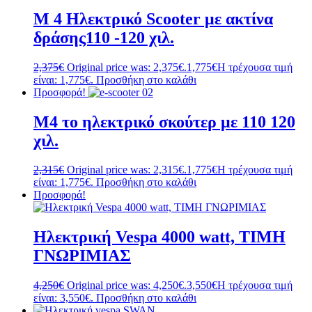
M 4 Ηλεκτρικό Scooter με ακτίνα
δράσης110 -120 χιλ.
2,375
€
Original price was: 2,375€.
1,775
€
Η τρέχουσα τιμή
είναι: 1,775€.
Προσθήκη στο καλάθι
Προσφορά!
M4 το ηλεκτρικό σκούτερ με 110 120
χιλ.
2,315
€
Original price was: 2,315€.
1,775
€
Η τρέχουσα τιμή
είναι: 1,775€.
Προσθήκη στο καλάθι
Προσφορά!
Ηλεκτρική Vespa 4000 watt, ΤΙΜΗ
ΓΝΩΡΙΜΙΑΣ
4,250
€
Original price was: 4,250€.
3,550
€
Η τρέχουσα τιμή
είναι: 3,550€.
Προσθήκη στο καλάθι