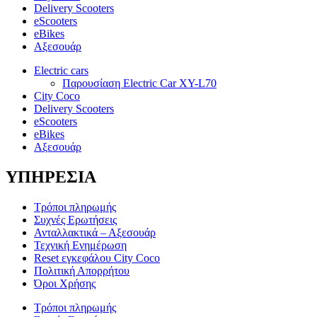
Delivery Scooters
eScooters
eBikes
Αξεσουάρ
Electric cars
Παρουσίαση Electric Car XY-L70
City Coco
Delivery Scooters
eScooters
eBikes
Αξεσουάρ
ΥΠΗΡΕΣΙΑ
Τρόποι πληρωμής
Συχνές Ερωτήσεις
Ανταλλακτικά – Αξεσουάρ
Τεχνική Ενημέρωση
Reset εγκεφάλου City Coco
Πολιτική Απορρήτου
Όροι Χρήσης
Τρόποι πληρωμής