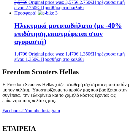
3,575
€
Original price was: 3,575€.
2,750
€
Η τρέχουσα τιμή
είναι: 2,750€.
Προσθήκη στο καλάθι
Προσφορά!
Ηλεκτρικό μοτοποδήλατο (με -40%
επιδότηση,επιστρέφεται στον
αγοραστή)
1,470
€
Original price was: 1,470€.
1,350
€
Η τρέχουσα τιμή
είναι: 1,350€.
Προσθήκη στο καλάθι
Freedom Scooters Hellas
Η Freedom Scooters Hellas χτίζει σταθερή σχέση και εμπιστοσύνη
με τον πελάτη. Υποστηρίζουμε το προϊόν μας που βασίζεται στην
συνέπεια, την ειλικρίνεια και το χαμηλό κόστος έχοντας ως
επίκεντρο τους πελάτες μας.
Facebook-f
Youtube
Instagram
ΕΤΑΙΡΕΙΑ