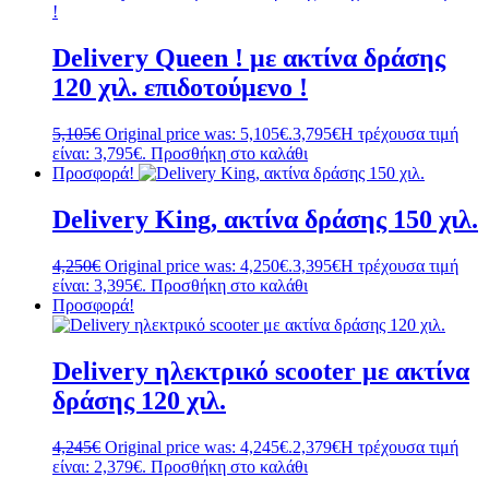
Delivery Queen ! με ακτίνα δράσης
120 χιλ. επιδοτούμενο !
5,105
€
Original price was: 5,105€.
3,795
€
Η τρέχουσα τιμή
είναι: 3,795€.
Προσθήκη στο καλάθι
Προσφορά!
Delivery King, ακτίνα δράσης 150 χιλ.
4,250
€
Original price was: 4,250€.
3,395
€
Η τρέχουσα τιμή
είναι: 3,395€.
Προσθήκη στο καλάθι
Προσφορά!
Delivery ηλεκτρικό scooter με ακτίνα
δράσης 120 χιλ.
4,245
€
Original price was: 4,245€.
2,379
€
Η τρέχουσα τιμή
είναι: 2,379€.
Προσθήκη στο καλάθι