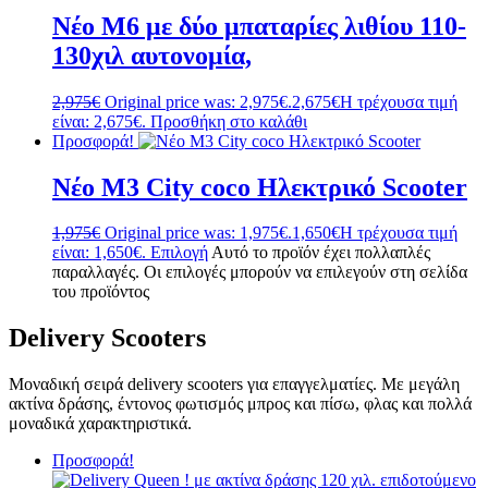
Νέο M6 με δύο μπαταρίες λιθίου 110-
130χιλ αυτονομία,
2,975
€
Original price was: 2,975€.
2,675
€
Η τρέχουσα τιμή
είναι: 2,675€.
Προσθήκη στο καλάθι
Προσφορά!
Νέο M3 City coco Ηλεκτρικό Scooter
1,975
€
Original price was: 1,975€.
1,650
€
Η τρέχουσα τιμή
είναι: 1,650€.
Επιλογή
Αυτό το προϊόν έχει πολλαπλές
παραλλαγές. Οι επιλογές μπορούν να επιλεγούν στη σελίδα
του προϊόντος
Delivery Scooters
Μοναδική σειρά delivery scooters για επαγγελματίες. Με μεγάλη
ακτίνα δράσης, έντονος φωτισμός μπρος και πίσω, φλας και πολλά
μοναδικά χαρακτηριστικά.
Προσφορά!